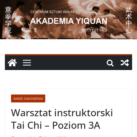
Przejdź
do
treści
NASZE OGŁOSZENIA
Warsztat instruktorski
Tai Chi – Poziom 3A