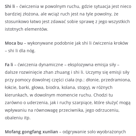
Shi li
– ćwiczenia w powolnym ruchu, gdzie sytuacja jest nieco
bardziej złożona, ale wciąż ruch jest na tyle powolny, że
stosunkowo łatwo jest zdawać sobie sprawę z jego wszystkich
istotnych elementów.
Moca bu
– wykonywane podobnie jak shi li ćwiczenia kroków
– shi li dla nóg.
Fa li
– ćwiczenia dynamiczne – eksplozywna emisja siły –
dalsze rozwinięcie zhan zhuang i shi li. Uczymy się emisji siły
przy pomocy dowolnej części ciała (np.: dłonie, przedramiona,
łokcie, barki, głowa, biodra, kolana, stopy), w różnych
kierunkach, w dowolnym momencie ruchu. Chodzi tu
zarówno o uderzenia, jak i ruchy szarpiące, które służyć mogą
wpływaniu na równowagę przeciwnika, jego odrzuceniu,
obaleniu itp.
Mofang gongfang xunlian
– odgrywanie solo wyobrażonych