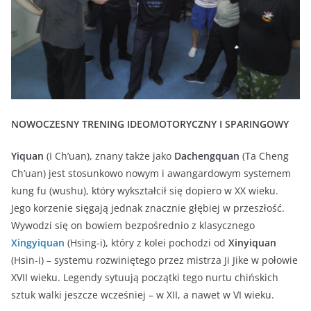
NOWOCZESNY TRENING IDEOMOTORYCZNY I SPARINGOWY
Yiquan
(I Ch’uan), znany także jako
Dachengquan
(Ta Cheng
Ch’uan) jest stosunkowo nowym i awangardowym systemem
kung fu (wushu), który wykształcił się dopiero w XX wieku.
Jego korzenie sięgają jednak znacznie głębiej w przeszłość.
Wywodzi się on bowiem bezpośrednio z klasycznego
Xingyiquan
(Hsing-i), który z kolei pochodzi od
Xinyiquan
(Hsin-i) – systemu rozwiniętego przez mistrza Ji Jike w połowie
XVII wieku. Legendy sytuują początki tego nurtu chińskich
sztuk walki jeszcze wcześniej – w XII, a nawet w VI wieku.