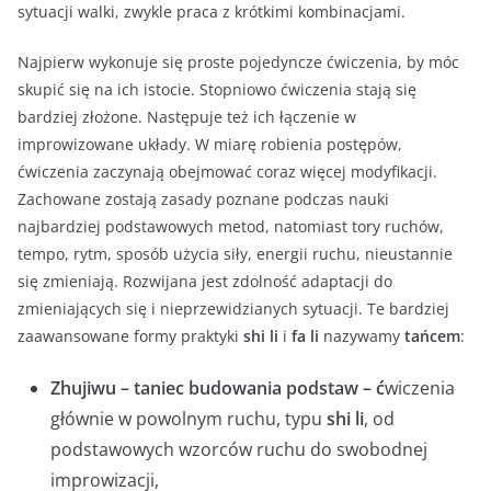
sytuacji walki, zwykle praca z krótkimi kombinacjami.
Najpierw wykonuje się proste pojedyncze ćwiczenia, by móc
skupić się na ich istocie. Stopniowo ćwiczenia stają się
bardziej złożone. Następuje też ich łączenie w
improwizowane układy. W miarę robienia postępów,
ćwiczenia zaczynają obejmować coraz więcej modyfikacji.
Zachowane zostają zasady poznane podczas nauki
najbardziej podstawowych metod, natomiast tory ruchów,
tempo, rytm, sposób użycia siły, energii ruchu, nieustannie
się zmieniają. Rozwijana jest zdolność adaptacji do
zmieniających się i nieprzewidzianych sytuacji. Te bardziej
zaawansowane formy praktyki
shi li
i
fa li
nazywamy
tańcem
:
Zhujiwu – taniec budowania podstaw
– ć
wiczenia
głównie w powolnym ruchu, typu
shi li
, od
podstawowych wzorców ruchu do swobodnej
improwizacji,