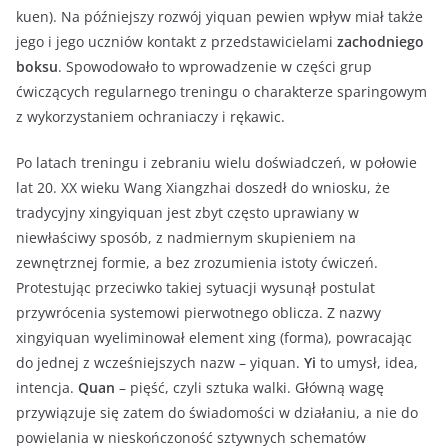
kuen). Na późniejszy rozwój yiquan pewien wpływ miał także
jego i jego uczniów kontakt z przedstawicielami
zachodniego
boksu
. Spowodowało to wprowadzenie w części grup
ćwiczących regularnego treningu o charakterze sparingowym
z wykorzystaniem ochraniaczy i rękawic.
Po latach treningu i zebraniu wielu doświadczeń, w połowie
lat 20. XX wieku Wang Xiangzhai doszedł do wniosku, że
tradycyjny xingyiquan jest zbyt często uprawiany w
niewłaściwy sposób, z nadmiernym skupieniem na
zewnętrznej formie, a bez zrozumienia istoty ćwiczeń.
Protestując przeciwko takiej sytuacji wysunął postulat
przywrócenia systemowi pierwotnego oblicza. Z nazwy
xingyiquan wyeliminował element xing (forma), powracając
do jednej z wcześniejszych nazw – yiquan.
Yi
to umysł, idea,
intencja.
Quan
– pięść, czyli sztuka walki. Główną wagę
przywiązuje się zatem do świadomości w działaniu, a nie do
powielania w nieskończoność sztywnych schematów