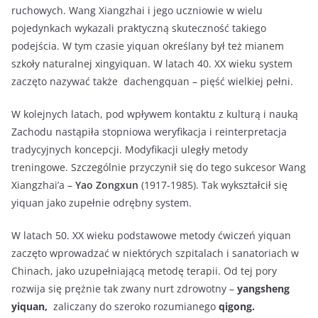
ruchowych. Wang Xiangzhai i jego uczniowie w wielu
pojedynkach wykazali praktyczną skuteczność takiego
podejścia. W tym czasie yiquan określany był też mianem
szkoły naturalnej xingyiquan. W latach 40. XX wieku system
zaczęto nazywać także dachengquan – pięść wielkiej pełni.
W kolejnych latach, pod wpływem kontaktu z kulturą i nauką
Zachodu nastąpiła stopniowa weryfikacja i reinterpretacja
tradycyjnych koncepcji. Modyfikacji uległy metody
treningowe. Szczególnie przyczynił się do tego sukcesor Wang
Xiangzhai’a –
Yao Zongxun
(1917-1985). Tak wykształcił się
yiquan jako zupełnie odrębny system.
W latach 50. XX wieku podstawowe metody ćwiczeń yiquan
zaczęto wprowadzać w niektórych szpitalach i sanatoriach w
Chinach, jako uzupełniającą metodę terapii. Od tej pory
rozwija się prężnie tak zwany nurt zdrowotny –
yangsheng
yiquan,
zaliczany do szeroko rozumianego
qigong.