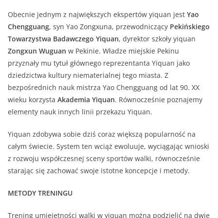
Obecnie jednym z największych ekspertów yiquan jest
Yao
Chengguang
, syn Yao Zongxuna, przewodniczący
Pekińskiego
Towarzystwa Badawczego Yiquan
, dyrektor szkoły yiquan
Zongxun Wuguan
w Pekinie. Władze miejskie Pekinu
przyznały mu tytuł głównego reprezentanta Yiquan jako
dziedzictwa kultury niematerialnej tego miasta. Z
bezpośrednich nauk mistrza Yao Chengguang od lat 90. XX
wieku korzysta
Akademia Yiquan
. Równocześnie poznajemy
elementy nauk innych linii przekazu Yiquan.
Yiquan zdobywa sobie dziś coraz większą popularność na
całym świecie. System ten wciąż ewoluuje, wyciągając wnioski
z rozwoju współczesnej sceny sportów walki, równocześnie
starając się zachować swoje istotne koncepcje i metody.
METODY TRENINGU
Trening umiejętności walki w yiquan można podzielić na dwie