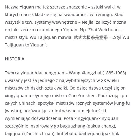
Nazwa
Yiquan
ma też szersze znaczenie – sztuki walki, w
których nacisk kładzie się na świadomość w treningu. Stąd
wszystkie tzw. systemy wewnętrzne –
Neijia
, zaliczyć można
do tak szeroko rozumianego Yiquan. Np. Zhai Weichuan –
mistrz stylu Wu Taijiquan mawia: 武式太极拳是意拳 – „Styl Wu
Taijiquan to Yiquan”.
HISTORIA
Twórca yiquan/dachengquan – Wang Xiangzhai (1885-1963)
uważany jest za jednego z najwybitniejszych w XX wieku
mistrzów chińskich sztuk walki. Od dzieciństwa uczył się on
xingyiquan u słynnego mistrza Guo Yunshen. Podróżując po
całych Chinach, spotykał mistrzów różnych systemów kung-fu
(wushu), porównując z nimi własne umiejętności i
wymieniając doświadczenia. Poza xingyiquan/xinyiquan
szczególnie inspirowały go baguazhang (pakua chang),
taijiquan (t’ai chi ch’uan), liuhebafa, baihequan (pak hok