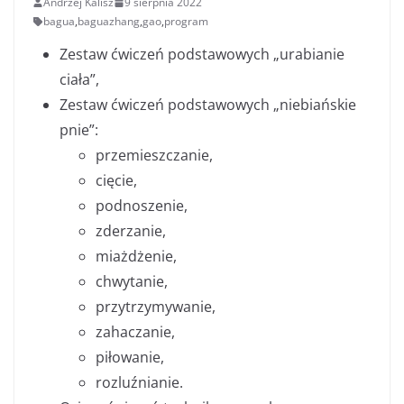
Andrzej Kalisz
9 sierpnia 2022
bagua
,
baguazhang
,
gao
,
program
Zestaw ćwiczeń podstawowych „urabianie
ciała”,
Zestaw ćwiczeń podstawowych „niebiańskie
pnie”:
przemieszczanie,
cięcie,
podnoszenie,
zderzanie,
miażdżenie,
chwytanie,
przytrzymywanie,
zahaczanie,
piłowanie,
rozluźnianie.