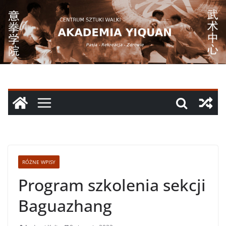
Przejdź
do
treści
RÓŻNE WPISY
Program szkolenia sekcji
Baguazhang