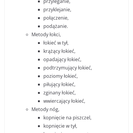
przyleganie,
przyklejanie,
połączenie,
podążanie.
Metody łokci,
łokieć w tył,
krążący łokieć,
opadający łokieć,
podtrzymujący łokieć,
poziomy łokieć,
piłujący łokieć,
zginany łokieć,
wwiercający łokieć,
Metody nóg,
kopnięcie na piszczel,
kopnięcie w tył,