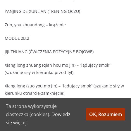
YANJING DE XUNLIAN (TRENING OCZU)
Zuo, you zhuandong – krążenie
MODUŁ 2B.2
JIJI ZHUANG (ĆWICZENIA POZYCYJNE BOJOWE)
Xiang long zhuang (qian hou mo jin) – “lądujący smok”
(szukanie siły w kierunku przód-tył)
Xiang long (zuo you mo jin) – “lądujący smok” (szukanie siły w
kierunku otwarcie-zamknięcie)
Xiang long (shang xia mo jin) – “lądujący smok” (szukanie siły
Ta strona wykorzystuje
w kierunku góra-dół)
ciasteczka (cookies).
Dowiedz
OK, Rozumiem
Xiang long (daluan chengxu mo jin) – “lądujący smok”
się więcej.
(szukanie siły ze zmianą kierunków)