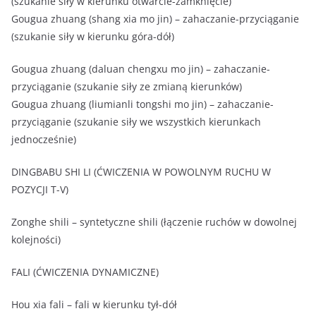
(szukanie siły w kierunku otwarcie-zamknięcie)
Gougua zhuang (shang xia mo jin) – zahaczanie-przyciąganie
(szukanie siły w kierunku góra-dół)
Gougua zhuang (daluan chengxu mo jin) – zahaczanie-
przyciąganie (szukanie siły ze zmianą kierunków)
Gougua zhuang (liumianli tongshi mo jin) – zahaczanie-
przyciąganie (szukanie siły we wszystkich kierunkach
jednocześnie)
DINGBABU SHI LI (ĆWICZENIA W POWOLNYM RUCHU W
POZYCJI T-V)
Zonghe shili – syntetyczne shili (łączenie ruchów w dowolnej
kolejności)
FALI (ĆWICZENIA DYNAMICZNE)
Hou xia fali – fali w kierunku tył-dół