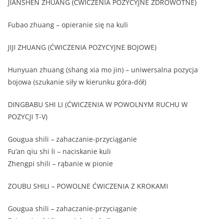
JIANSHEN ZHUANG (ĆWICZENIA POZYCYJNE ZDROWOTNE)
Fubao zhuang – opieranie się na kuli
JIJI ZHUANG (ĆWICZENIA POZYCYJNE BOJOWE)
Hunyuan zhuang (shang xia mo jin) – uniwersalna pozycja
bojowa (szukanie siły w kierunku góra-dół)
DINGBABU SHI LI (ĆWICZENIA W POWOLNYM RUCHU W
POZYCJI T-V)
Gougua shili – zahaczanie-przyciąganie
Fu’an qiu shi li – naciskanie kuli
Zhengpi shili – rąbanie w pionie
ZOUBU SHILI – POWOLNE ĆWICZENIA Z KROKAMI
Gougua shili – zahaczanie-przyciąganie