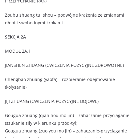
PRZEPYCHANIE RĄK)
Zoubu shuang tui shou – podwójne krążenia ze zmianami
dłoni i swobodnymi krokami
SEKCJA 2A
MODUŁ 2A.1
JIANSHEN ZHUANG (ĆWICZENIA POZYCYJNE ZDROWOTNE)
Chengbao zhuang (yaofa) – rozpieranie-obejmowanie
(kołysanie)
JIJI ZHUANG (ĆWICZENIA POZYCYJNE BOJOWE)
Gougua zhuang (qian hou mo jin) – zahaczanie-przyciąganie
(szukanie siły w kierunku przód-tył)
Gougua zhuang (zuo you mo jin) – zahaczanie-przyciąganie