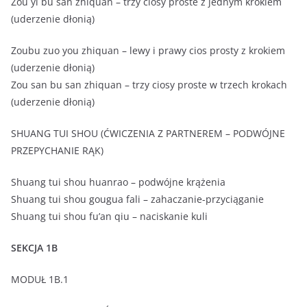
Zou yi bu san zhiquan – trzy ciosy proste z jednym krokiem
(uderzenie dłonią)
Zoubu zuo you zhiquan – lewy i prawy cios prosty z krokiem
(uderzenie dłonią)
Zou san bu san zhiquan – trzy ciosy proste w trzech krokach
(uderzenie dłonią)
SHUANG TUI SHOU (ĆWICZENIA Z PARTNEREM – PODWÓJNE
PRZEPYCHANIE RĄK)
Shuang tui shou huanrao – podwójne krążenia
Shuang tui shou gougua fali – zahaczanie-przyciąganie
Shuang tui shou fu’an qiu – naciskanie kuli
SEKCJA 1B
MODUŁ 1B.1