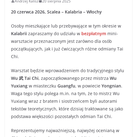
Andrzej Kalisz
20 sierpnia 2025
20 czerwca 2026, Scalea – Kalabria – Włochy
Osoby mieszkające lub przebywające w tym okresie w
Kalabrii
zapraszamy do udziału w
bezpłatnym
mini-
warsztacie przeznaczonym jest zarówno dla osób
początkujących, jak i już ćwiczących różne odmiany Tai
Chi.
Warsztat będzie wprowadzeniem do tradycyjnego stylu
Wu 武 Tai Chi
, zapoczątkowanego przez mistrza
Wu
Yuxiang
w miasteczku
Guangfu
, w powiecie
Yongnian
.
Waga tego stylu polega m.in. na tym, że to mistrz Wu
Yuxiang wraz z bratem i siostrzeńcem byli autorami
tekstów teoretycznych, które dzisiaj traktowane są jako
podstawa większości pozostałych odmian Tai Chi.
Reprezentujemy najważniejszą, najwyżej ocenianą w