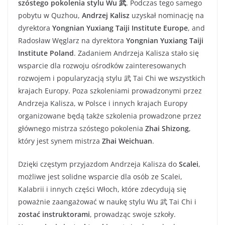
szóstego pokolenia stylu Wu 武
. Podczas tego samego
pobytu w Quzhou,
Andrzej Kalisz
uzyskał nominację na
dyrektora
Yongnian Yuxiang Taiji Institute Europe
, and
Radosław Węglarz na dyrektora
Yongnian Yuxiang Taiji
Institute Poland
. Zadaniem Andrzeja Kalisza stało się
wsparcie dla rozwoju ośrodków zainteresowanych
rozwojem i popularyzacją stylu 武 Tai Chi we wszystkich
krajach Europy. Poza szkoleniami prowadzonymi przez
Andrzeja Kalisza, w Polsce i innych krajach Europy
organizowane będą także szkolenia prowadzone przez
głównego mistrza szóstego pokolenia
Zhai Shizong
,
który jest synem mistrza
Zhai Weichuan
.
Dzięki częstym przyjazdom Andrzeja Kalisza do
Scalei
,
możliwe jest solidne wsparcie dla osób ze Scalei,
Kalabrii i innych części Włoch, które zdecydują się
poważnie zaangażować w naukę stylu Wu 武 Tai Chi i
zostać instruktorami
, prowadząc swoje szkoły.