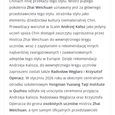
Chinach linię przekazu tego stylu. Mistrz piątego
pokolenia
Zhai Weichuan
uznawany jest za głównego
przedstawiciela tego stylu, strażnika stylu jako
elementu dziedzictwa kultury niematerialnej Chin.
Prowadzący warsztat w Scalei
Andrzej Kalisz
jako jedyny
uczeń spoza Chin dostąpił zaszczytu zaproszenia przez
mistrza Zhai Weichuan do wewnętrznego kręgu
uczniów, wraz z zapytaniem o rekomendację innych
najbardziej zaangażowanych i zaawansowanych
adeptów tego stylu w Europie. Dzięki rekomendacji
Andrzeja Kalisza, do wewnętrznego kręgu uczniów
zaproszeni zostali także
Radosław Węglarz
i
Krzysztof
Operacz
. W styczniu 2026 roku w obecnym centralnym
ośrodku szkoleniowym
Yongnian Yuxiang Taiji Institute
w
Quzhou
odbyła się uroczysta ceremonia przyjęcia
Andrzeja Kalisza, Radosława Węglarza oraz Krzysztofa
Operacza do grona
osobistych uczniów
mistrza
Zhai
Weichuan
, a tym samym oficjalnych przedstawicieli