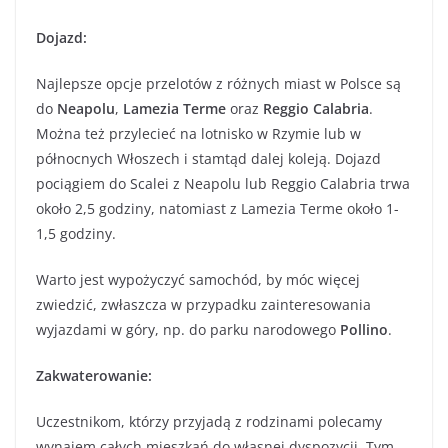
Dojazd:
Najlepsze opcje przelotów z różnych miast w Polsce są
do
Neapolu
,
Lamezia Terme
oraz
Reggio Calabria
.
Można też przylecieć na lotnisko w Rzymie lub w
północnych Włoszech i stamtąd dalej koleją. Dojazd
pociągiem do Scalei z Neapolu lub Reggio Calabria trwa
około 2,5 godziny, natomiast z Lamezia Terme około 1-
1,5 godziny.
Warto jest wypożyczyć samochód, by móc więcej
zwiedzić, zwłaszcza w przypadku zainteresowania
wyjazdami w góry, np. do parku narodowego
Pollino
.
Zakwaterowanie:
Uczestnikom, którzy przyjadą z rodzinami polecamy
wynajem całych mieszkań do własnej dyspozycji. Tym,