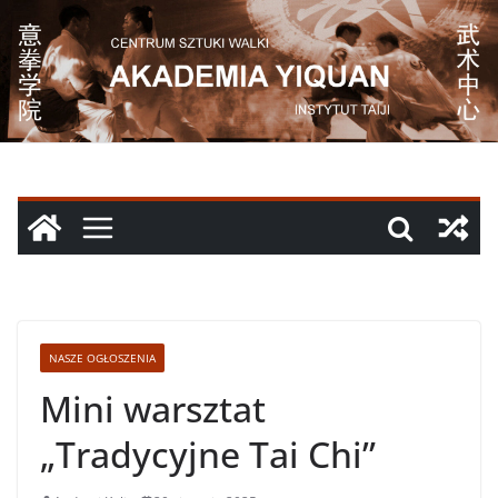
Przejdź
do
treści
NASZE OGŁOSZENIA
Mini warsztat
„Tradycyjne Tai Chi”