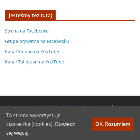
Jesteśmy też tutaj
Strona na Facebooku
Grupa prywatna na Facebooku
Kanał Yiquan na YouTube
Kanał Taijiquan na YouTube
Prawa autorskie © 2026
Akademia Yiquan
. Wszystkie prawa
zastrzeżone.
Ta strona wykorzystuje
Motyw:
ColorMag
stworzony przez ThemeGrill. Wspierane
ciasteczka (cookies).
Dowiedz
OK, Rozumiem
przez
WordPress
.
się więcej.