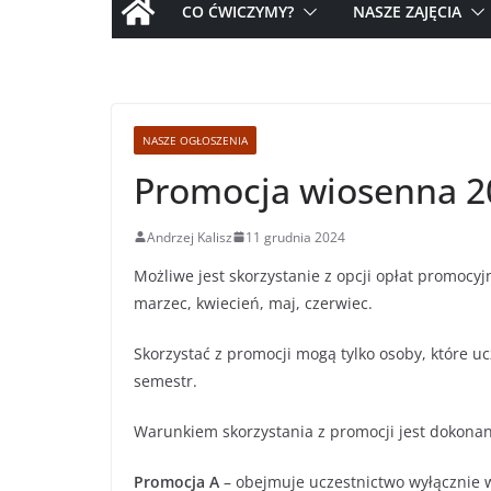
CO ĆWICZYMY?
NASZE ZAJĘCIA
NASZE OGŁOSZENIA
Promocja wiosenna 2
Andrzej Kalisz
11 grudnia 2024
Możliwe jest skorzystanie z opcji opłat promocy
marzec, kwiecień, maj, czerwiec.
Skorzystać z promocji mogą tylko osoby, które uc
semestr.
Warunkiem skorzystania z promocji jest dokonan
Promocja A
– obejmuje uczestnictwo wyłącznie 