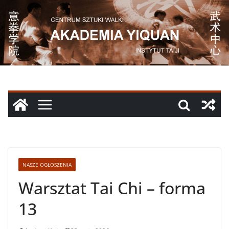
Przejdź
do
treści
NASZE OGŁOSZENIA
Warsztat Tai Chi – forma
13