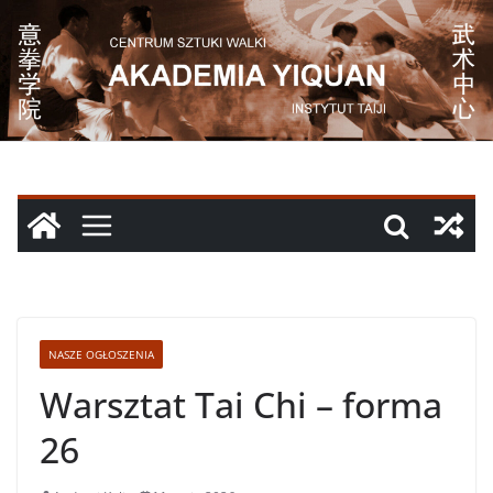
Przejdź
do
treści
NASZE OGŁOSZENIA
Warsztat Tai Chi – forma
26