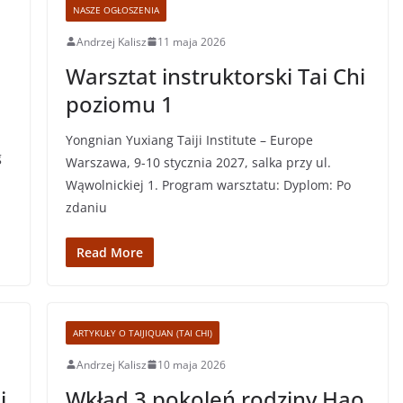
NASZE OGŁOSZENIA
Andrzej Kalisz
11 maja 2026
Warsztat instruktorski Tai Chi
poziomu 1
ą
Yongnian Yuxiang Taiji Institute – Europe
g
Warszawa, 9-10 stycznia 2027, salka przy ul.
Wąwolnickiej 1. Program warsztatu: Dyplom: Po
zdaniu
Read More
ARTYKUŁY O TAIJIQUAN (TAI CHI)
Andrzej Kalisz
10 maja 2026
i
Wkład 3 pokoleń rodziny Hao