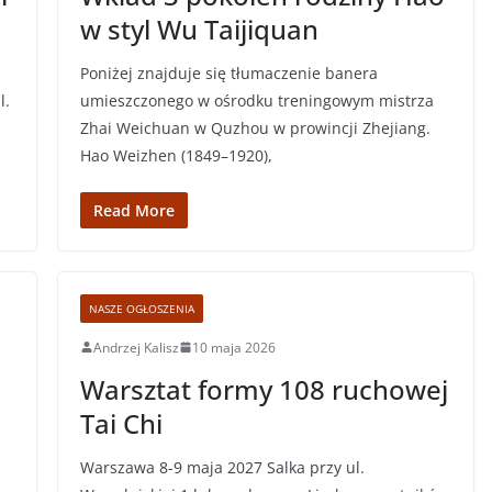
w styl Wu Taijiquan
Poniżej znajduje się tłumaczenie banera
l.
umieszczonego w ośrodku treningowym mistrza
Zhai Weichuan w Quzhou w prowincji Zhejiang.
Hao Weizhen (1849–1920),
Read More
NASZE OGŁOSZENIA
Andrzej Kalisz
10 maja 2026
Warsztat formy 108 ruchowej
Tai Chi
Warszawa 8-9 maja 2027 Salka przy ul.