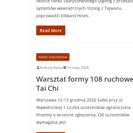
okolice Parku Skaryszewskiego Qigong z przekaz
systemów wewnętrznych Yizong z Tajwanu,
poprowadzi Edward Hines.
Read More
NASZE OGŁOSZENIA
Andrzej Kalisz
10 maja 2026
Warsztat formy 108 ruchowe
Tai Chi
Warszawa 12-13 grudnia 2026 Salka przy ul.
Wąwolnickiej 1 Liczba uczestników ograniczona.
Prosimy o wczesne zgłoszenia. Od uczestników
wymagana jest