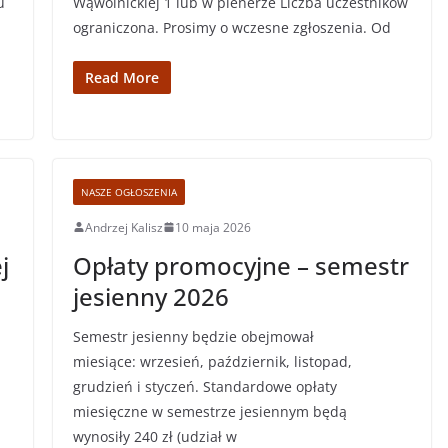
u
Wąwolnickiej 1 lub w plenerze Liczba uczestników
ograniczona. Prosimy o wczesne zgłoszenia. Od
Read More
NASZE OGŁOSZENIA
Andrzej Kalisz
10 maja 2026
j
Opłaty promocyjne – semestr
jesienny 2026
Semestr jesienny będzie obejmował
miesiące: wrzesień, październik, listopad,
grudzień i styczeń. Standardowe opłaty
miesięczne w semestrze jesiennym będą
wynosiły 240 zł (udział w