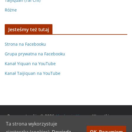
Taijiquan (Tai Chi)
Różne
Jesteśmy też tutaj
Strona na Facebooku
Grupa prywatna na Facebooku
Kanał Yiquan na YouTube
Kanał Taijiquan na YouTube
Prawa autorskie © 2026
Akademia Yiquan
. Wszystkie prawa
zastrzeżone.
Ta strona wykorzystuje
Motyw:
ColorMag
stworzony przez ThemeGrill. Wspierane