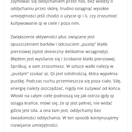
zajmować się oddychaniem przez nos, bez wiedzy o
oddychaniu przez skórę, trudno osiągnąć wysokie
umiejętności jeśli chodzi o użycie qi i li, czy zrozumieć
kultywowanie qi w ciele i poza nim.
Zwiększenie aktywności płuc związane jest
opuszczeniem barków i odczuciem „pustej” klatki
piersiowej (splot słoneczny delikatnie wciągnięty).
Błędem jest wysilanie się i ściskanie klatki piersiowej.
Spróbuj, a sam zrozumiesz. W sztuce walki należy w
„pustym” szukać qi. Qi jest solidnością, która wypełnia
pustkę. Podczas ruchu przemieszcza się poza ciało. Siłę,
energię należy oszczędzać, nigdy nie zużywać od końca.
Włoski na całym ciele podnoszą się jak ostrza (gdy qi
osiąga krańce, mówi się, że qi jest pełne), nie widać
gdzie jest siła, a ona tam jest, oddychamy bez
świadomości oddychania. W ten sposób kontynuujemy
rozwijanie umiejętności.