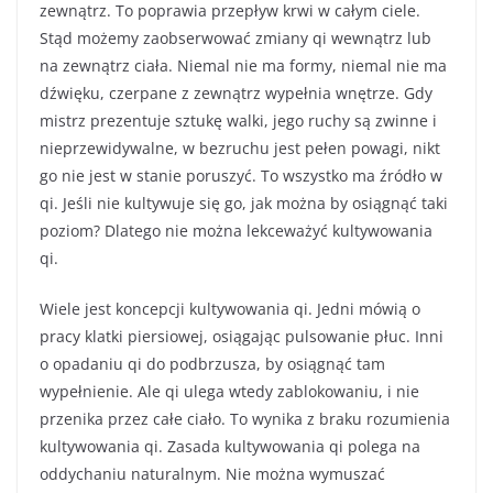
zewnątrz. To poprawia przepływ krwi w całym ciele.
Stąd możemy zaobserwować zmiany qi wewnątrz lub
na zewnątrz ciała. Niemal nie ma formy, niemal nie ma
dźwięku, czerpane z zewnątrz wypełnia wnętrze. Gdy
mistrz prezentuje sztukę walki, jego ruchy są zwinne i
nieprzewidywalne, w bezruchu jest pełen powagi, nikt
go nie jest w stanie poruszyć. To wszystko ma źródło w
qi. Jeśli nie kultywuje się go, jak można by osiągnąć taki
poziom? Dlatego nie można lekceważyć kultywowania
qi.
Wiele jest koncepcji kultywowania qi. Jedni mówią o
pracy klatki piersiowej, osiągając pulsowanie płuc. Inni
o opadaniu qi do podbrzusza, by osiągnąć tam
wypełnienie. Ale qi ulega wtedy zablokowaniu, i nie
przenika przez całe ciało. To wynika z braku rozumienia
kultywowania qi. Zasada kultywowania qi polega na
oddychaniu naturalnym. Nie można wymuszać