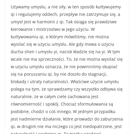
Używamy umysłu, a nie siły, w ten sposób kultywujemy
qi i regulujemy oddech, przepływ nie zatrzymuje się, a
umysł jest w harmonii z qi. Tak osiąga się prawdziwe
kierowanie i mistrzostwo w jego użyciu. W
kultywowaniu qi, o którym mówiliśmy, nie można
wysilać się w użyciu umysłu. Ale gdy mowa o użyciu
ducha shen i umysłu yi, nacisk kładzie się na yi. W tym
wcale nie ma sprzeczności. To, że nie można wysilać się
w użyciu umysłu oznacza, że nie powinniśmy skupiać
się na poruszaniu qi, by nie doszło do stagnacji,
blokady i utraty naturalności. Właściwe użycie umysłu
polega na tym, że sprawdzamy czy wszystko odbywa się
naturalnie, że w całym ciele zachowana jest
równomierność i spokój. Chociaż sformułowania są
podobne, chodzi o coś innego. W jednym przypadku
jest nadmierne działanie, które prowadzi do zaburzenia
qi, w drugim nie ma niczego co jest niedopatrzone, jest
naturalność i spokojne qi. To trzeba wiedzieć.