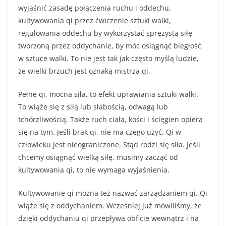
wyjaśnić zasadę połączenia ruchu i oddechu,
kultywowania qi przez ćwiczenie sztuki walki,
regulowania oddechu by wykorzystać sprężystą siłę
tworzoną przez oddychanie, by móc osiągnąć biegłość
w sztuce walki. To nie jest tak jak często myślą ludzie,
że wielki brzuch jest oznaką mistrza qi.
Pełne qi, mocna siła, to efekt uprawiania sztuki walki.
To wiąże się z siłą lub słabością, odwagą lub
tchórzliwością. Także ruch ciała, kości i ścięgien opiera
się na tym. Jeśli brak qi, nie ma czego użyć. Qi w
człowieku jest nieograniczone. Stąd rodzi się siła. Jeśli
chcemy osiągnąć wielką siłę, musimy zacząć od
kultywowania qi, to nie wymaga wyjaśnienia.
Kultywowanie qi można też nazwać zarządzaniem qi. Qi
wiąże się z oddychaniem. Wcześniej już mówiliśmy, że
dzięki oddychaniu qi przepływa obficie wewnątrz i na