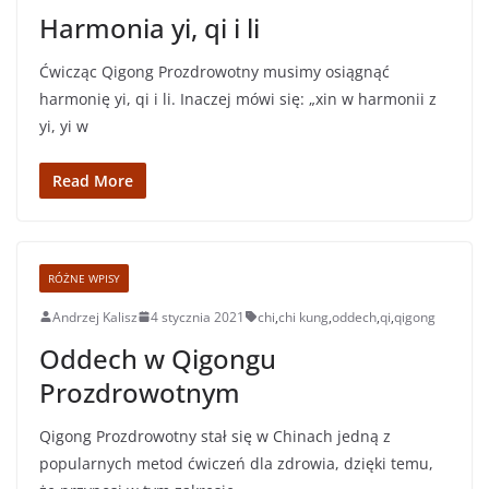
Harmonia yi, qi i li
Ćwicząc Qigong Prozdrowotny musimy osiągnąć
harmonię yi, qi i li. Inaczej mówi się: „xin w harmonii z
yi, yi w
Read More
RÓŻNE WPISY
Andrzej Kalisz
4 stycznia 2021
chi
,
chi kung
,
oddech
,
qi
,
qigong
Oddech w Qigongu
Prozdrowotnym
Qigong Prozdrowotny stał się w Chinach jedną z
popularnych metod ćwiczeń dla zdrowia, dzięki temu,