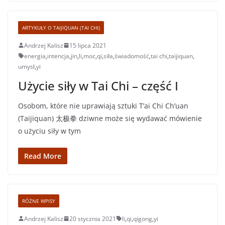
ARTYKUŁY O TAIJIQUAN (TAI CHI)
Andrzej Kalisz
15 lipca 2021
energia
,
intencja
,
jin
,
li
,
moc
,
qi
,
siła
,
świadomość
,
tai chi
,
taijiquan
,
umysł
,
yi
Użycie siły w Tai Chi – część I
Osobom, które nie uprawiają sztuki T’ai Chi Ch’uan
(Taijiquan) 太极拳 dziwne może się wydawać mówienie
o użyciu siły w tym
Read More
RÓŻNE WPISY
Andrzej Kalisz
20 stycznia 2021
li
,
qi
,
qigong
,
yi