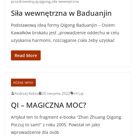
prozdrowotny
,
qi
,
qigong
,
siła wewnętrzna
Siła wewnętrzna w Baduanjin
Podstawową ideą formy Qigong Baduanjin – Osiem
Kawałków brokatu jest „prowadzenie oddechu w celu
uzyskania harmonii, rozciąganie ciała żeby uzyskać
Read More
RÓŻNE WPISY
Andrzej Kalisz
20 sierpnia 2022
ch'i
,
qi
QI – MAGICZNA MOC?
Artykuł ten to fragment e-booka “Zhan Zhuang Qigong.
Poczuj to sam!” z roku 2005. Powstał on jako
wprowadzenie dla osób