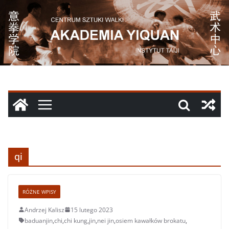
Przejdź
do
treści
qi
RÓŻNE WPISY
Andrzej Kalisz
15 lutego 2023
baduanjin
,
chi
,
chi kung
,
jin
,
nei jin
,
osiem kawałków brokatu
,