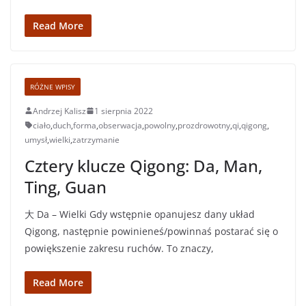
Read More
RÓŻNE WPISY
Andrzej Kalisz
1 sierpnia 2022
ciało
,
duch
,
forma
,
obserwacja
,
powolny
,
prozdrowotny
,
qi
,
qigong
,
umysł
,
wielki
,
zatrzymanie
Cztery klucze Qigong: Da, Man,
Ting, Guan
大 Da – Wielki Gdy wstępnie opanujesz dany układ
Qigong, następnie powinieneś/powinnaś postarać się o
powiększenie zakresu ruchów. To znaczy,
Read More