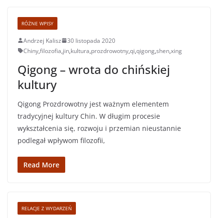
RÓŻNE WPISY
Andrzej Kalisz
30 listopada 2020
Chiny
,
filozofia
,
jin
,
kultura
,
prozdrowotny
,
qi
,
qigong
,
shen
,
xing
Qigong – wrota do chińskiej
kultury
Qigong Prozdrowotny jest ważnym elementem
tradycyjnej kultury Chin. W długim procesie
wykształcenia się, rozwoju i przemian nieustannie
podlegał wpływom filozofii,
Read More
RELACJE Z WYDARZEŃ