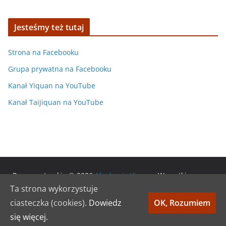
Jesteśmy też tutaj
Strona na Facebooku
Grupa prywatna na Facebooku
Kanał Yiquan na YouTube
Kanał Taijiquan na YouTube
Prawa autorskie © 2026
Akademia Yiquan
. Wszystkie prawa
zastrzeżone.
Ta strona wykorzystuje
Motyw:
ColorMag
stworzony przez ThemeGrill. Wspierane
ciasteczka (cookies).
Dowiedz
OK, Rozumiem
przez
WordPress
.
się więcej.