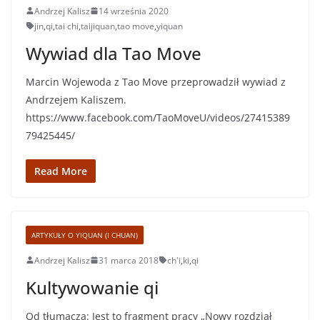
Andrzej Kalisz
14 września 2020
jin
,
qi
,
tai chi
,
taijiquan
,
tao move
,
yiquan
Wywiad dla Tao Move
Marcin Wojewoda z Tao Move przeprowadził wywiad z
Andrzejem Kaliszem.
https://www.facebook.com/TaoMoveU/videos/27415389
79425445/
Read More
ARTYKUŁY O YIQUAN (I CHUAN)
Andrzej Kalisz
31 marca 2018
ch'i
,
ki
,
qi
Kultywowanie qi
Od tłumacza: Jest to fragment pracy „Nowy rozdział