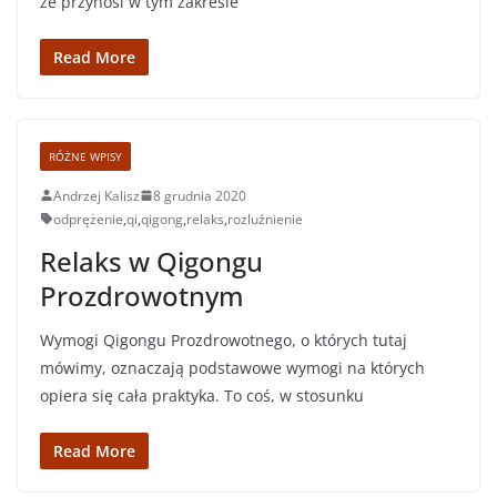
że przynosi w tym zakresie
Read More
RÓŻNE WPISY
Andrzej Kalisz
8 grudnia 2020
odprężenie
,
qi
,
qigong
,
relaks
,
rozluźnienie
Relaks w Qigongu
Prozdrowotnym
Wymogi Qigongu Prozdrowotnego, o których tutaj
mówimy, oznaczają podstawowe wymogi na których
opiera się cała praktyka. To coś, w stosunku
Read More