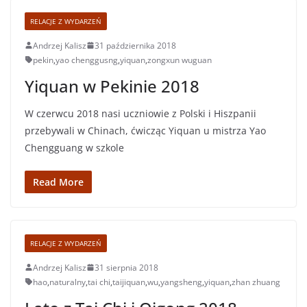
RELACJE Z WYDARZEŃ
Andrzej Kalisz
31 października 2018
pekin
,
yao chenggusng
,
yiquan
,
zongxun wuguan
Yiquan w Pekinie 2018
W czerwcu 2018 nasi uczniowie z Polski i Hiszpanii
przebywali w Chinach, ćwicząc Yiquan u mistrza Yao
Chengguang w szkole
Read More
RELACJE Z WYDARZEŃ
Andrzej Kalisz
31 sierpnia 2018
hao
,
naturalny
,
tai chi
,
taijiquan
,
wu
,
yangsheng
,
yiquan
,
zhan zhuang