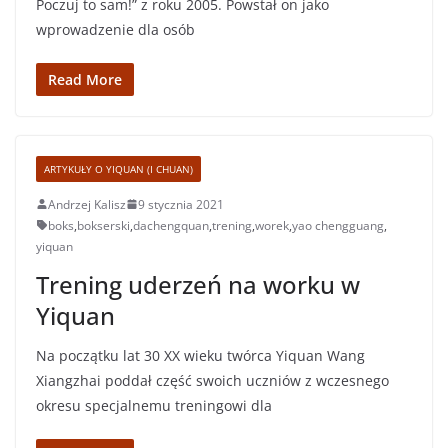
Poczuj to sam!” z roku 2005. Powstał on jako
wprowadzenie dla osób
Read More
ARTYKUŁY O YIQUAN (I CHUAN)
Andrzej Kalisz
9 stycznia 2021
boks
,
bokserski
,
dachengquan
,
trening
,
worek
,
yao chengguang
,
yiquan
Trening uderzeń na worku w
Yiquan
Na początku lat 30 XX wieku twórca Yiquan Wang
Xiangzhai poddał część swoich uczniów z wczesnego
okresu specjalnemu treningowi dla