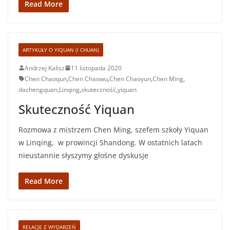
Read More
ARTYKUŁY O YIQUAN (I CHUAN)
Andrzej Kalisz
11 listopada 2020
Chen Chaoqun
,
Chen Chaowu
,
Chen Chaoyun
,
Chen Ming
,
dachengquan
,
Linqing
,
skuteczność
,
yiquan
Skuteczność Yiquan
Rozmowa z mistrzem Chen Ming, szefem szkoły Yiquan
w Linqing, w prowincji Shandong. W ostatnich latach
nieustannie słyszymy głośne dyskusje
Read More
RELACJE Z WYDARZEŃ