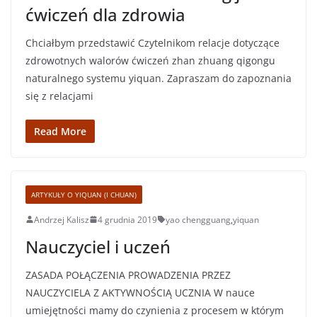
ćwiczeń dla zdrowia
Chciałbym przedstawić Czytelnikom relacje dotyczące
zdrowotnych walorów ćwiczeń zhan zhuang qigongu
naturalnego systemu yiquan. Zapraszam do zapoznania
się z relacjami
Read More
ARTYKUŁY O YIQUAN (I CHUAN)
Andrzej Kalisz
4 grudnia 2019
yao chengguang
,
yiquan
Nauczyciel i uczeń
ZASADA POŁĄCZENIA PROWADZENIA PRZEZ
NAUCZYCIELA Z AKTYWNOŚCIĄ UCZNIA W nauce
umiejętności mamy do czynienia z procesem w którym