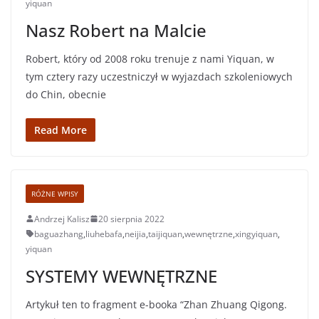
yiquan
Nasz Robert na Malcie
Robert, który od 2008 roku trenuje z nami Yiquan, w
tym cztery razy uczestniczył w wyjazdach szkoleniowych
do Chin, obecnie
Read More
RÓŻNE WPISY
Andrzej Kalisz
20 sierpnia 2022
baguazhang
,
liuhebafa
,
neijia
,
taijiquan
,
wewnętrzne
,
xingyiquan
,
yiquan
SYSTEMY WEWNĘTRZNE
Artykuł ten to fragment e-booka “Zhan Zhuang Qigong.