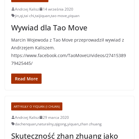
Andrzej Kalisz
14 września 2020
jin
,
qi
,
tai chi
,
taijiquan
,
tao move
,
yiquan
Wywiad dla Tao Move
Marcin Wojewoda z Tao Move przeprowadził wywiad z
Andrzejem Kaliszem.
https://www.facebook.com/TaoMoveU/videos/27415389
79425445/
Read More
ARTYKUŁY O YIQUAN (I CHUAN)
Andrzej Kalisz
29 marca 2020
dachenquan
,
naturalny
,
qigong
,
yiquan
,
zhan zhuang
Skuteczność zhan zhuang jako