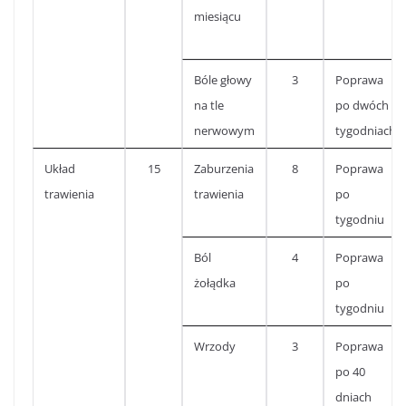
miesiącu
Bóle głowy
3
Poprawa
na tle
po dwóch
nerwowym
tygodniach
Układ
15
Zaburzenia
8
Poprawa
trawienia
trawienia
po
tygodniu
Ból
4
Poprawa
żołądka
po
tygodniu
Wrzody
3
Poprawa
po 40
dniach