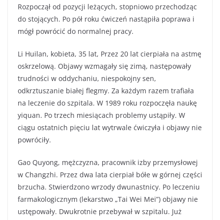
Rozpoczął od pozycji leżących, stopniowo przechodząc
do stojących. Po pół roku ćwiczeń nastąpiła poprawa i
mógł powrócić do normalnej pracy.
Li Huilan, kobieta, 35 lat, Przez 20 lat cierpiała na astmę
oskrzelową. Objawy wzmagały się zimą, następowały
trudności w oddychaniu, niespokojny sen,
odkrztuszanie białej flegmy. Za każdym razem trafiała
na leczenie do szpitala. W 1989 roku rozpoczęła naukę
yiquan. Po trzech miesiącach problemy ustąpiły. W
ciągu ostatnich pięciu lat wytrwale ćwiczyła i objawy nie
powróciły.
Gao Quyong, mężczyzna, pracownik izby przemysłowej
w Changzhi. Przez dwa lata cierpiał bółe w górnej części
brzucha. Stwierdzono wrzody dwunastnicy. Po leczeniu
farmakologicznym (lekarstwo „Tai Wei Mei”) objawy nie
ustępowały. Dwukrotnie przebywał w szpitalu. Już