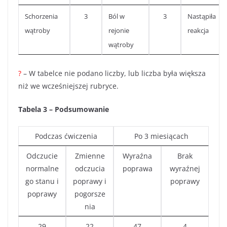
Schorzenia
3
Ból w
3
Nastąpiła
wątroby
rejonie
reakcja
wątroby
?
– W tabelce nie podano liczby, lub liczba była większa
niż we wcześniejszej rubryce.
Tabela 3 – Podsumowanie
Podczas ćwiczenia
Po 3 miesiącach
Odczucie
Zmienne
Wyraźna
Brak
normalne
odczucia
poprawa
wyraźnej
go stanu i
poprawy i
poprawy
poprawy
pogorsze
nia
29
22
47
4