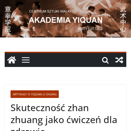
Przejdź
do
treści
ARTYKUŁY O YIQUAN (I CHUAN)
Skuteczność zhan
zhuang jako ćwiczeń dla