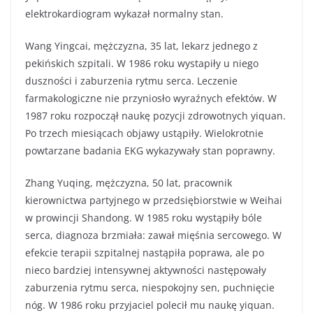
elektrokardiogram wykazał normalny stan.
Wang Yingcai, mężczyzna, 35 lat, lekarz jednego z
pekińskich szpitali. W 1986 roku wystapiły u niego
duszności i zaburzenia rytmu serca. Leczenie
farmakologiczne nie przyniosło wyraźnych efektów. W
1987 roku rozpoczął naukę pozycji zdrowotnych yiquan.
Po trzech miesiącach objawy ustąpiły. Wielokrotnie
powtarzane badania EKG wykazywały stan poprawny.
Zhang Yuqing, mężczyzna, 50 lat, pracownik
kierownictwa partyjnego w przedsiębiorstwie w Weihai
w prowincji Shandong. W 1985 roku wystąpiły bóle
serca, diagnoza brzmiała: zawał mięśnia sercowego. W
efekcie terapii szpitalnej nastąpiła poprawa, ale po
nieco bardziej intensywnej aktywności następowały
zaburzenia rytmu serca, niespokojny sen, puchnięcie
nóg. W 1986 roku przyjaciel polecił mu naukę yiquan.