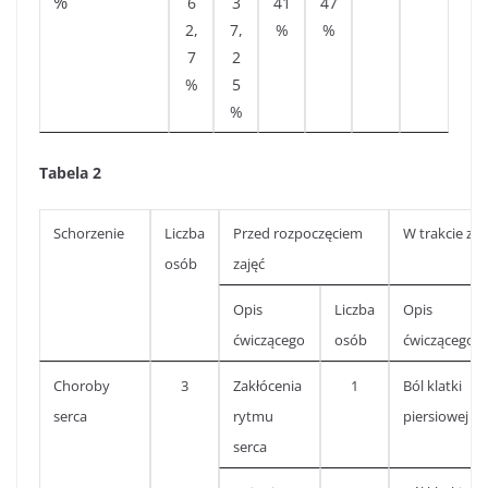
%
6
3
41
47
2,
7,
%
%
7
2
%
5
%
Tabela 2
Schorzenie
Liczba
Przed rozpoczęciem
W trakcie zaj
osób
zajęć
Opis
Liczba
Opis
ćwiczącego
osób
ćwiczącego
Choroby
3
Zakłócenia
1
Ból klatki
serca
rytmu
piersiowej
serca