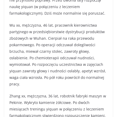
nie przynosiło poprawy. Przed dwoma laty rozpoczął
naukę yiquan (w połączeniu z leczeniem
farmakologicznym). Dziś może normalnie się poruszać.
Wu xx, mężczyzna, 46 lat, pracownik kierownictwa
partyjnego w przedsiębiorstwie dystrybucji produktów
zbożowych w Wuhan. Cierpiał na raka przewodu
pokarmowego. Po operacji odczuwał dolegliwości
brzucha, miewał czarny stolec, zawroty głowy,
osłabienie. Po chemioterapii odczuwał nudności,
wymiotował. Po rozpoczęciu uczestnictwa w zajęciach
yiquan zawroty głowy i nudności osłabły, apetyt wzrósł,
waga ciała wzrosła. Po pół roku powrócił do normalnej
pracy.
Zhang xx, mężczyzna, 36 lat, robotnik fabryki maszyn w
Pekinie. Wykryto kamienie żółciowe. Po dwóch
miesiącach treningu yiquan w połączeniu z leczeniem
farmakologicznym stwierdzono rozpuszczenie kamieni.