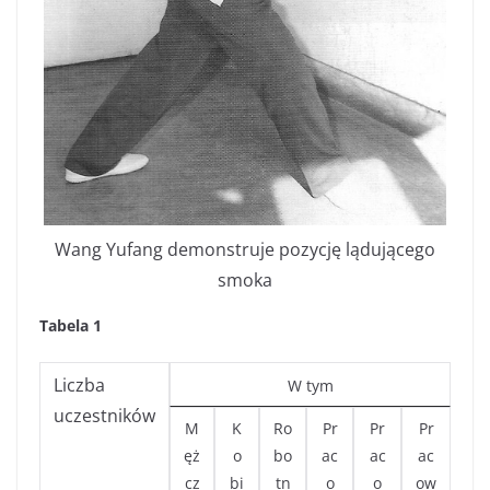
Wang Yufang demonstruje pozycję lądującego
smoka
Tabela 1
Liczba
W tym
uczestników
M
K
Ro
Pr
Pr
Pr
ęż
o
bo
ac
ac
ac
cz
bi
tn
o
o
ow