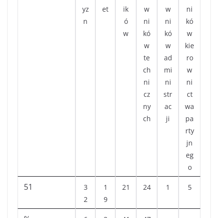
yz
et
ik
w
w
ni
n
ó
ni
ni
kó
w
kó
kó
w
w
w
kie
te
ad
ro
ch
mi
w
ni
ni
ni
cz
str
ct
ny
ac
wa
ch
ji
pa
rty
jn
eg
o
51
3
1
21
24
1
5
2
9