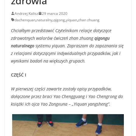
zdrowia
Andrzej Kalisz
29 marca 2020
dachenquan
,
naturalny
,
qigong
,
yiquan
,
zhan zhuang
Chciałbym przedstawić Czytelnikom relacje dotyczące
zdrowotnych walorów ćwiczeń zhan zhuang
qigongu
naturalnego
systemu yiquan. Zapraszam do zapoznania się
z relacjami dotyczącymi indywidualnych przypadków, jak i
wynikami badań na większych grupach.
CZĘŚĆ I
W pierwszej części zawarte zostały opisy przypadków,
dołączone przez braci Yao Chengguang i Yao Chengrong do
książki ich ojca Yao Zongxuna – „Yiquan yangsheng”.