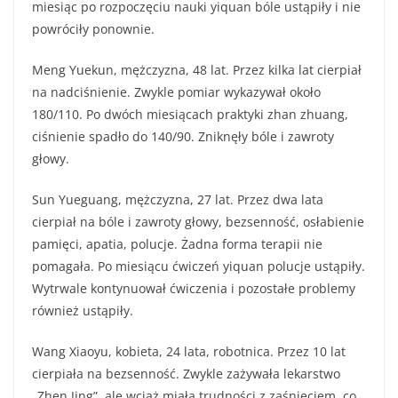
miesiąc po rozpoczęciu nauki yiquan bóle ustąpiły i nie
powróciły ponownie.
Meng Yuekun, mężczyzna, 48 lat. Przez kilka lat cierpiał
na nadciśnienie. Zwykle pomiar wykazywał około
180/110. Po dwóch miesiącach praktyki zhan zhuang,
ciśnienie spadło do 140/90. Zniknęły bóle i zawroty
głowy.
Sun Yueguang, mężczyzna, 27 lat. Przez dwa lata
cierpiał na bóle i zawroty głowy, bezsenność, osłabienie
pamięci, apatia, polucje. Żadna forma terapii nie
pomagała. Po miesiącu ćwiczeń yiquan polucje ustąpiły.
Wytrwale kontynuował ćwiczenia i pozostałe problemy
również ustąpiły.
Wang Xiaoyu, kobieta, 24 lata, robotnica. Przez 10 lat
cierpiała na bezsenność. Zwykle zażywała lekarstwo
„Zhen Jing”, ale wciąż miała trudności z zaśnięciem, co