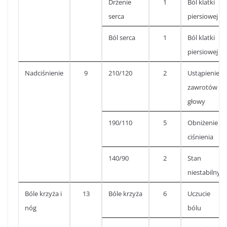
Drżenie
1
Ból klatki
serca
piersiowej
Ból serca
1
Ból klatki
piersiowej
Nadciśnienie
9
210/120
2
Ustąpienie
zawrotów
głowy
190/110
5
Obniżenie
ciśnienia
140/90
2
Stan
niestabilny
Bóle krzyża i
13
Bóle krzyża
6
Uczucie
nóg
bólu