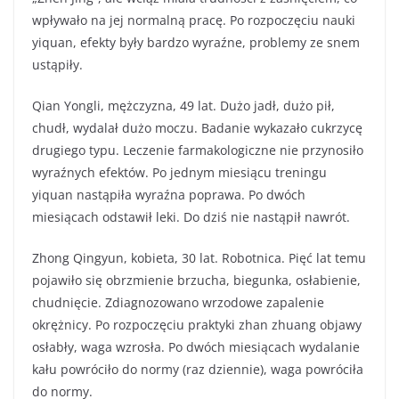
wpływało na jej normalną pracę. Po rozpoczęciu nauki
yiquan, efekty były bardzo wyraźne, problemy ze snem
ustąpiły.
Qian Yongli, mężczyzna, 49 lat. Dużo jadł, dużo pił,
chudł, wydalał dużo moczu. Badanie wykazało cukrzycę
drugiego typu. Leczenie farmakologiczne nie przynosiło
wyraźnych efektów. Po jednym miesiącu treningu
yiquan nastąpiła wyraźna poprawa. Po dwóch
miesiącach odstawił leki. Do dziś nie nastąpił nawrót.
Zhong Qingyun, kobieta, 30 lat. Robotnica. Pięć lat temu
pojawiło się obrzmienie brzucha, biegunka, osłabienie,
chudnięcie. Zdiagnozowano wrzodowe zapalenie
okrężnicy. Po rozpoczęciu praktyki zhan zhuang objawy
osłabły, waga wzrosła. Po dwóch miesiącach wydalanie
kału powróciło do normy (raz dziennie), waga powróciła
do normy.