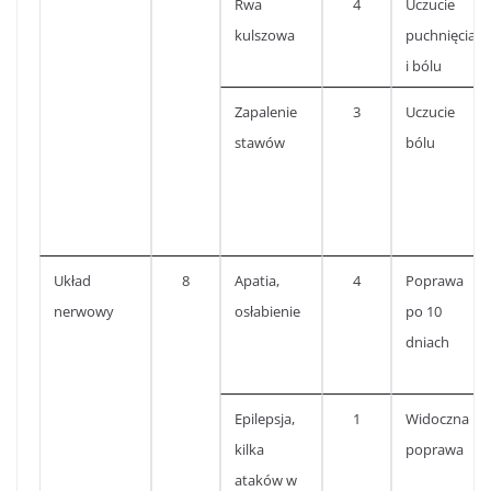
Rwa
4
Uczucie
kulszowa
puchnięcia
i bólu
Zapalenie
3
Uczucie
stawów
bólu
Układ
8
Apatia,
4
Poprawa
nerwowy
osłabienie
po 10
dniach
Epilepsja,
1
Widoczna
kilka
poprawa
ataków w