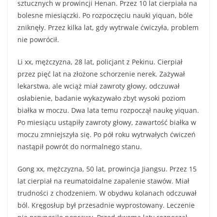
sztucznych w prowincji Henan. Przez 10 lat cierpiała na
bolesne miesiączki. Po rozpoczęciu nauki yiquan, bóle
zniknęły. Przez kilka lat, gdy wytrwale ćwiczyła, problem
nie powrócił.
Li xx, mężczyzna, 28 lat, policjant z Pekinu. Cierpiał
przez pięć lat na złożone schorzenie nerek. Zażywał
lekarstwa, ale wciąż miał zawroty głowy, odczuwał
osłabienie, badanie wykazywało zbyt wysoki poziom
białka w moczu. Dwa lata temu rozpoczął naukę yiquan.
Po miesiącu ustąpiły zawroty głowy, zawartość białka w
moczu zmniejszyła się. Po pół roku wytrwałych ćwiczeń
nastąpił powrót do normalnego stanu.
Gong xx, mężczyzna, 50 lat, prowincja Jiangsu. Przez 15
lat cierpiał na reumatoidalne zapalenie stawów. Miał
trudności z chodzeniem. W obydwu kolanach odczuwał
ból. Kręgosłup był przesadnie wyprostowany. Leczenie