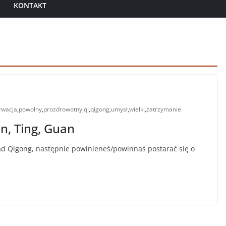
KONTAKT
rwacja
,
powolny
,
prozdrowotny
,
qi
,
qigong
,
umysł
,
wielki
,
zatrzymanie
n, Ting, Guan
ad Qigong, następnie powinieneś/powinnaś postarać się o