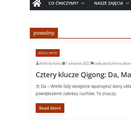
CO ĆWICZYMY?
NASZE ZAJĘCIA
powolny
RÓŻNE WPISY
Andrzej Kalisz
1 sierpnia 2022
ciało
,
duch
,
forma
,
obse
Cztery klucze Qigong: Da, Ma
大 Da – Wielki Gdy wstępnie opanujesz dany ukł
powiększenie zakresu ruchów. To znaczy,
Read More