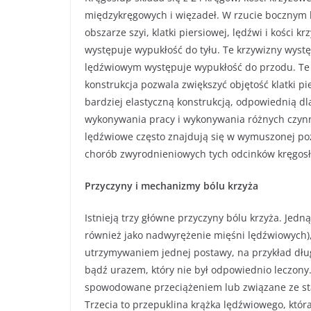
międzykręgowych i więzadeł. W rzucie bocznym kr
obszarze szyi, klatki piersiowej, lędźwi i kości 
występuje wypukłość do tyłu. Te krzywizny wyst
lędźwiowym występuje wypukłość do przodu. Te k
konstrukcja pozwala zwiększyć objętość klatki pi
bardziej elastyczną konstrukcją, odpowiednią d
wykonywania pracy i wykonywania różnych czynno
lędźwiowe często znajdują się w wymuszonej poz
chorób zwyrodnieniowych tych odcinków kręgos
Przyczyny i mechanizmy bólu krzyża
Istnieją trzy główne przyczyny bólu krzyża. Jedn
również jako nadwyrężenie mięśni lędźwiowych
utrzymywaniem jednej postawy, na przykład dł
bądź urazem, który nie był odpowiednio leczony
spowodowane przeciążeniem lub związane ze sta
Trzecia to przepuklina krążka lędźwiowego, kt