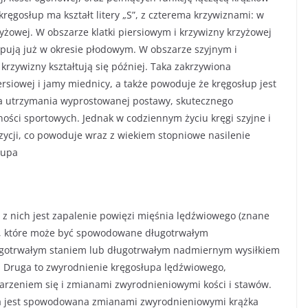
ęgosłup ma kształt litery „S”, z czterema krzywiznami: w
krzyżowej. W obszarze klatki piersiowym i krzywizny krzyżowej
ępują już w okresie płodowym. W obszarze szyjnym i
rzywizny kształtują się później. Taka zakrzywiona
ersiowej i jamy miednicy, a także powoduje że kręgosłup jest
la utrzymania wyprostowanej postawy, skutecznego
ści sportowych. Jednak w codziennym życiu kręgi szyjne i
ycji, co powoduje wraz z wiekiem stopniowe nasilenie
łupa
ą z nich jest zapalenie powięzi mięśnia lędźwiowego (znane
), które może być spowodowane długotrwałym
ugotrwałym staniem lub długotrwałym nadmiernym wysiłkiem
. Druga to zwyrodnienie kręgosłupa lędźwiowego,
rzeniem się i zmianami zwyrodnieniowymi kości i stawów.
óra jest spowodowana zmianami zwyrodnieniowymi krążka