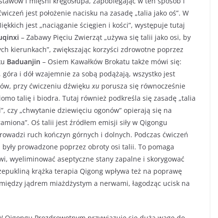
 stawów i mięśni kręgosłupa, zapobiegając w ten sposób i
ćwiczeń jest położenie nacisku na zasadę „talia jako oś”. W
kich jest „naciąganie ścięgien i kości”, występuje tutaj
qinxi
– Zabawy Pięciu Zwierząt „używa się talii jako osi, by
ch kierunkach”, zwiększając korzyści zdrowotne poprzez
ku
Baduanjin
– Osiem Kawałków Brokatu także mówi się:
 góra i dół wzajemnie za sobą podążają, wszystko jest
ów, przy ćwiczeniu dźwięku
xu
porusza się równocześnie
omo talię i biodra. Tutaj również podkreśla się zasadę „talia
”, czy „chwytanie dziewięciu ogonów” opierają się na
amiona”. Oś talii jest źródłem emisji siły w Qigongu
rowadzi ruch kończyn górnych i dolnych. Podczas ćwiczeń
 były prowadzone poprzez obroty osi talii. To pomaga
wi, wyeliminować aseptyczne stany zapalne i skorygować
rzepukliną krążka terapia Qigong wpływa też na poprawę
 między jądrem miażdżystym a nerwami, łagodząc ucisk na
 Qigongu Prozdrowotnym przywiązuje się dużą wagę do