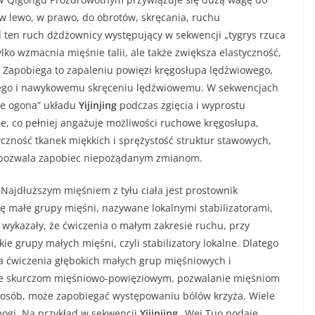
 w lewo, w prawo, do obrotów, skręcania, ruchu
 ten ruch dżdżownicy występujący w sekwencji „tygrys rzuca
ylko wzmacnia mięśnie talii, ale także zwiększa elastyczność,
 Zapobiega to zapaleniu powięzi kręgosłupa lędźwiowego,
wego i nawykowemu skręceniu lędźwiowemu. W sekwencjach
ie ogona” układu
Yijinjing
podczas zgięcia i wyprostu
, co pełniej angażuje możliwości ruchowe kręgosłupa,
tyczność tkanek miękkich i sprężystość struktur stawowych,
o pozwala zapobiec niepożądanym zmianom.
.
Najdłuższym mięśniem z tyłu ciała jest prostownik
ę małe grupy mięśni, nazywane lokalnymi stabilizatorami,
a wykazały, że ćwiczenia o małym zakresie ruchu, przy
 grupy małych mięśni, czyli stabilizatory lokalne. Dlatego
a ćwiczenia głębokich małych grup mięśniowych i
anie skurczom mięśniowo-powięziowym, pozwalanie mięśniom
posób, może zapobiegać występowaniu bólów krzyża. Wiele
ogi. Na przykład w sekwencji
Yijinjing
„Wei Tuo podaje