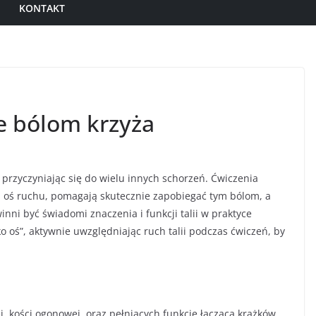
KONTAKT
e bólom krzyża
przyczyniając się do wielu innych schorzeń. Ćwiczenia
i oś ruchu, pomagają skutecznie zapobiegać tym bólom, a
inni być świadomi znaczenia i funkcji talii w praktyce
ko oś”, aktywnie uwzględniając ruch talii podczas ćwiczeń, by
j, kości ogonowej, oraz pełniących funkcję łączącą krążków