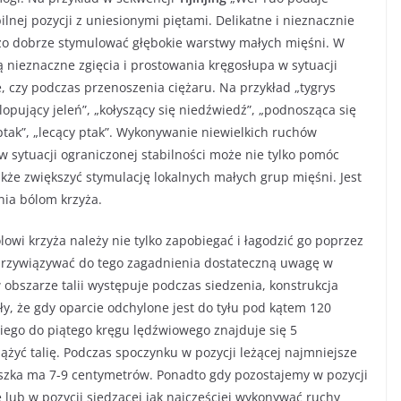
ilnej pozycji z uniesionymi piętami. Delikatne i nieznacznie
zo dobrze stymulować głębokie warstwy małych mięśni. W
 nieznaczne zgięcia i prostowania kręgosłupa w sytuacji
e, czy podczas przenoszenia ciężaru. Na przykład „tygrys
lopujący jeleń”, „kołyszący się niedźwiedź”, „podnosząca się
ptak”, „lecący ptak”. Wykonywanie niewielkich ruchów
 sytuacji ograniczonej stabilności może nie tylko pomóc
kże zwiększyć stymulację lokalnych małych grup mięśni. Jest
nia bólom krzyża.
lowi krzyża należy nie tylko zapobiegać i łagodzić go poprzez
przywiązywać do tego zagadnienia dostateczną uwagę w
obszarze talii występuje podczas siedzenia, konstrukcja
y, że gdy oparcie odchylone jest do tyłu pod kątem 120
ciego do piątego kręgu lędźwiowego znajduje się 5
żyć talię. Podczas spoczynku w pozycji leżącej najmniejsze
uszka ma 7-9 centymetrów. Ponadto gdy pozostajemy w pozycji
ię lub w pozycji siedzącej jak najczęściej wykonywać ruchy