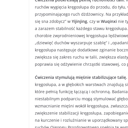
ruchów wygięcia kręgosłupa do przodu, do tyłu,
przypominającego ruch dżdżownicy. Na przykład
się sna zdobycz” w
Yijinjing
, czy w
Wuqinxi
nie t
a zarazem stabilność każdego stawu kręgosłupa.
chorobie zwyrodnieniowej kręgosłupa lędźwio
„dziewięć duchów wyszarpuje szablę” i „opadan
kręgosłupa następuje dodatkowe zginanie boczne
zwiększa się zakres ruchu w talii, zwiększa elas
poprawia się odżywienie chrząstki stawowej, c
Ćwiczenia stymulują mięśnie stabilizujące talię
kręgosłupa, a w głębokich warstwach znajdują si
które pełnią funkcję łączącą i ochronną. Badani
niestabilnym podparciu mogą stymulować głębokie
wzmacnianie mięśni wokół kręgosłupa, zwłaszcz
zwiększenie stabilizacji kręgosłupa, zapobieg
na kurczenie i rozluźnianie w uporządkowany s
ruchów Qigongu Prozdrowotnego spełnia te wym