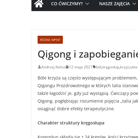
CO ĆWICZYMY?
NASZE ZAJĘCIA
RÓŻNE WPISY
Qigong i zapobiegani
Andrzej Kalisz
12 maja 2021
ból
,
kręgosłup
,
krzyż
,
talia
Bóle krzyża są często występującym problemem, 
Qigongu Prozdrowotnego w których talia stanow
także łagodzić je, gdy już wystąpią. Ćwiczący pow
Qigong, pogłębiając rozumienie pojęcia „talia ja
osiągnąć dobre efekty terapeutyczne.
C
harakter struktury kręgosłupa
Kręgosłup składa się z 24 kręgów, kości krzyżowe