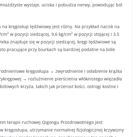
iażdżyste wystaje, uciska i pobudza nerwy, powodując ból
 na kręgosłup lędźwiowy jest różny. Na przykład nacisk na
2
2
g/cm
w pozycji siedzącej, 9,6 kg/cm
w pozycji stojącej i 3,5
wieka znajduje się w pozycji siedzącej, kręgi lędźwiowe są
sto pracujące przy biurkach są bardziej podatne na bóle
odnieniowe kręgosłupa → zwyrodnienie i osłabienie krążka
kręgowej → rozluźnienie pierścienia włóknistego więzadła
wych krzyża, takich jak przerost kości, ostrogi kostne i
em terapii ruchowej Qigongu Prozdrowotnego jest
ów kręgosłupa, utrzymanie normalnej fizjologicznej krzywizny