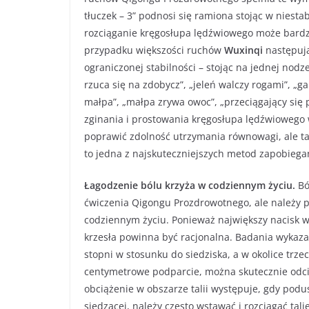
tłuczek – 3” podnosi się ramiona stojąc w niestab
rozciąganie kręgosłupa lędźwiowego może bard
przypadku większości ruchów
Wu
xinqi
następują
ograniczonej stabilności – stojąc na jednej nodz
rzuca się na zdobycz”, „jeleń walczy rogami”, „ga
małpa”, „małpa zrywa owoc”, „przeciągający się 
zginania i prostowania kręgosłupa lędźwiowego w
poprawić zdolność utrzymania równowagi, ale ta
to jedna z najskuteczniejszych metod zapobiega
Łagodzenie bólu krzyża w codziennym życiu.
Bó
ćwiczenia Qigongu Prozdrowotnego, ale należy 
codziennym życiu. Ponieważ największy nacisk w 
krzesła powinna być racjonalna. Badania wykazał
stopni w stosunku do siedziska, a w okolice trze
centymetrowe podparcie, można skutecznie odcią
obciążenie w obszarze talii występuje, gdy pod
siedzącej, należy często wstawać i rozciągać tal