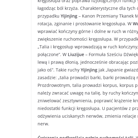
kręgosłupa oraz poprawa fizjologicznych funkcji
łagodząc ból krzyża. Charakterystyczne dla tych 
przypadku
Yijinjing
– Kanon Przemiany Tkanek Mięk
rotacja, zginanie i prostowanie kręgosłupa. W
Wu
wprawiać kończyny górne i dolne w ruch w różny
zwiększenie ruchomości kręgosłupa. W przypad
„Talia i kręgosłup wprowadzają w ruch kończyny,
połączone”. W
Liuzijue
– Formuła Sześciu Dźwięk
lewą i prawą dłonią, jednocześnie obracając pozi
jako oś”. Takie ruchy
Yijinjing
jak „łapanie gwiazd
zasadzie: „talia prowadzi barki, barki prowadzą r
Prozdrowotnym, talia prowadzi korpus, korpus p
należy zwracać uwagę na talię, by ruchy kończyn
zniwelować zesztywnienia, poprawić krążenie kr
niedostatki funkcji kręgosłupa. U pacjentów z p
odżywienia uciskanych nerwów, zmienia relacje
nerw.
Ćwiczenia podkreślają pełnię ruchomości talii.
W