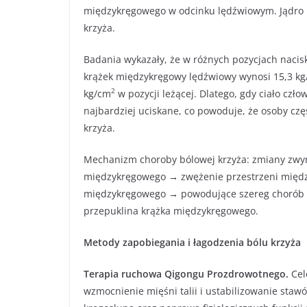
międzykręgowego w odcinku lędźwiowym. Jądro m
krzyża.
Badania wykazały, że w różnych pozycjach nacisk
krążek międzykręgowy lędźwiowy wynosi 15,3 k
2
kg/cm
w pozycji leżącej. Dlatego, gdy ciało czło
najbardziej uciskane, co powoduje, że osoby czę
krzyża.
Mechanizm choroby bólowej krzyża: zmiany zwyr
międzykręgowego → zwężenie przestrzeni między
międzykręgowego → powodujące szereg chorób bólo
przepuklina krążka międzykręgowego.
Metody zapobiegania i łagodzenia bólu krzyża
Terapia ruchowa Qigongu Prozdrowotnego.
Cel
wzmocnienie mięśni talii i ustabilizowanie staw