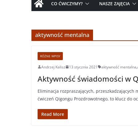
CO ĆWICZYMY?
NASZE ZAJĘCIA
aktywność mentalna
RÓŻNE WPISY
Andrzej Kalisz
13 stycznia 2021
aktywność mentalna
,
Aktywność świadomości w 
Eliminacja rozpraszających, przeszkadzających 
ćwiczeń Qigongu Prozdrowotnego, to klucz do o
Read More