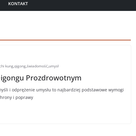
KONTAKT
chi kung
,
qigong
,
świadomość
,
umysł
Qigongu Prozdrowotnym
myśli i odprężenie umysłu to najbardziej podstawowe wymogi
chrony i poprawy