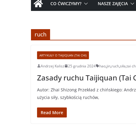
CO ĆWICZYMY?
NASZE ZAJĘCIA
ruch
ARTYKUŁY O TAIJIQUAN (TAI CHI)
Andrzej Kalisz
25 grudnia 2024
hao
,
jin
,
ruch
,
siła
,
tai ch
Zasady ruchu Taijiquan (Tai C
Autor: Zhai Shizong Przekład z chińskiego: Andrze
użycia siły, szybkością ruchów,
Read More