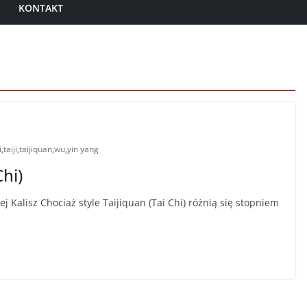
KONTAKT
i
,
taiji
,
taijiquan
,
wu
,
yin yang
hi)
j Kalisz Chociaż style Taijiquan (Tai Chi) różnią się stopniem