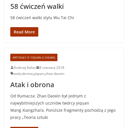
58 ćwiczeń walki
58 ćwiczeń walki stylu Wu Tai Chi
Read More
ARTYKUŁY O YIQUAN (I CHUAN)
Andrzej Kalisz
8 czerwca 2018
atak
,
obrona
,
yiquan
,
zhao daoxin
Atak i obrona
Od tłumacza: Zhao Daoxin był jednym z
najwybitniejszych uczniów twórcy yiquan
Wang Xiangzhai’a. Poniższe fragmenty pochodzą z jego
pracy „Teoria sztuki